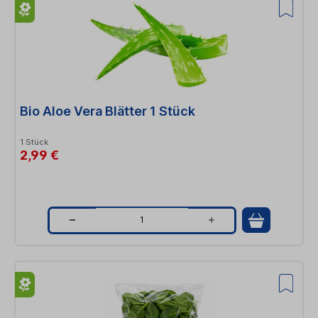
a
n
t
i
t
Bio Aloe Vera Blätter 1 Stück
y
1 Stück
2,99 €
Q
u
a
n