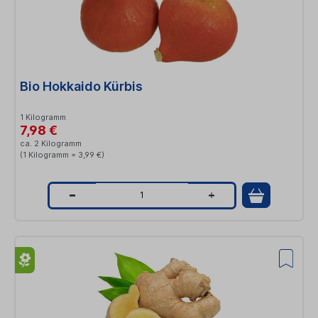
t
i
t
Bio Hokkaido Kürbis
y
1 Kilogramm
7,98 €
ca. 2 Kilogramm
(1 Kilogramm = 3,99 €)
Q
u
a
n
t