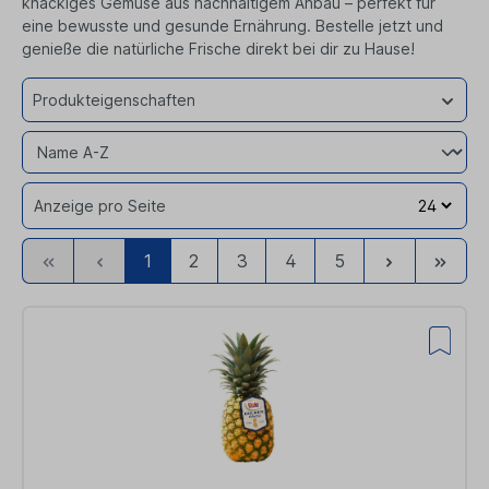
knackiges Gemüse aus nachhaltigem Anbau – perfekt für
eine bewusste und gesunde Ernährung. Bestelle jetzt und
genieße die natürliche Frische direkt bei dir zu Hause!
Produkteigenschaften
Anzeige pro Seite
Zur
Zurück
Weiter
Zur
1
2
3
4
5
ersten
letzten
Seite
Seite