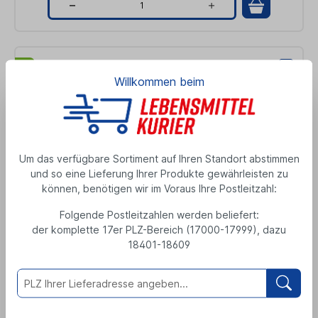
Q
u
a
Willkommen beim
n
t
i
t
Um das verfügbare Sortiment auf Ihren Standort abstimmen
Bio Cocktailstrauchtomaten 500g
und so eine Lieferung Ihrer Produkte gewährleisten zu
y
können, benötigen wir im Voraus Ihre Postleitzahl:
0,5 Kilogramm
4,49 €
Folgende Postleitzahlen werden beliefert:
der komplette 17er PLZ-Bereich (17000-17999), dazu
1 Kilogramm = 8,98 €
18401-18609
Q
u