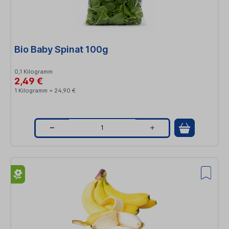
t
i
t
Bio Baby Spinat 100g
y
0,1 Kilogramm
2,49 €
1 Kilogramm = 24,90 €
Q
u
a
n
t
i