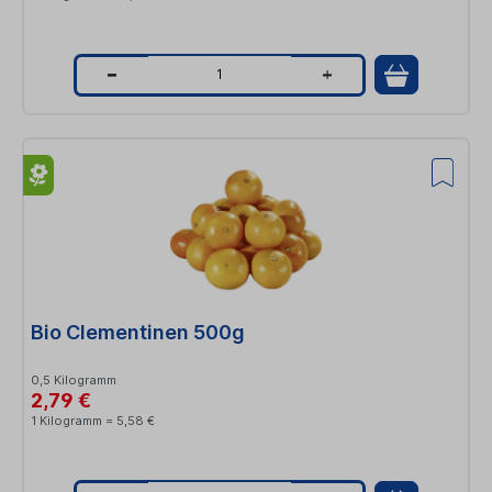
Q
u
a
n
t
i
t
Bio Clementinen 500g
y
0,5 Kilogramm
2,79 €
1 Kilogramm = 5,58 €