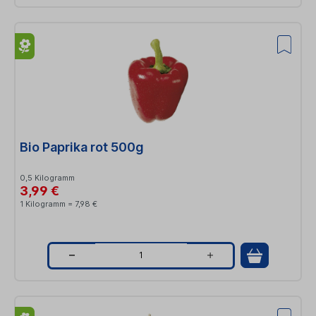
u
a
n
t
i
t
Bio Paprika rot 500g
y
0,5 Kilogramm
3,99 €
1 Kilogramm = 7,98 €
Q
u
a