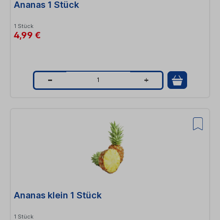
Ananas 1 Stück
1 Stück
4,99 €
Q
u
a
n
t
i
t
Ananas klein 1 Stück
y
1 Stück