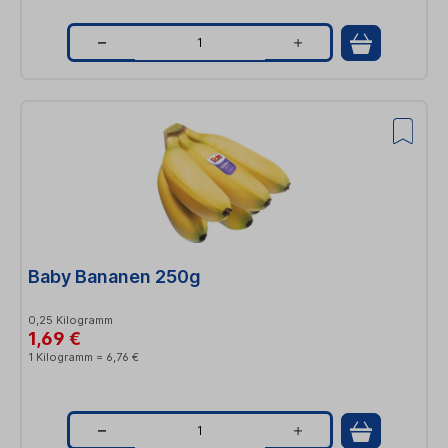
Q
u
a
n
t
i
t
Baby Bananen 250g
y
0,25 Kilogramm
1,69 €
1 Kilogramm = 6,76 €
Q