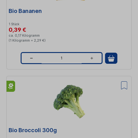
t
Bio Bananen
y
1 Stück
0,39 €
ca. 0,17 Kilogramm
(1 Kilogramm = 2,29 €)
Q
u
a
n
t
i
t
Bio Broccoli 300g
y