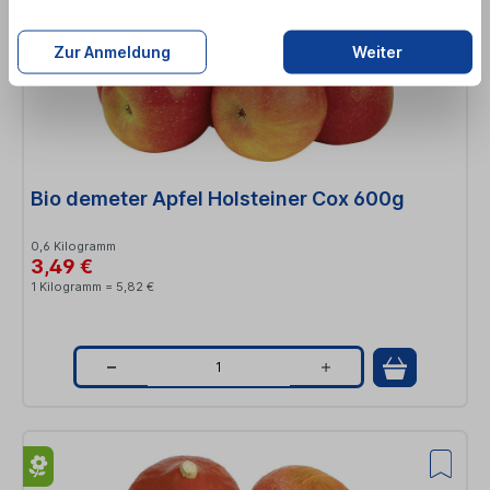
a
Zur Anmeldung
Weiter
n
t
i
t
Bio demeter Apfel Holsteiner Cox 600g
y
0,6 Kilogramm
3,49 €
1 Kilogramm = 5,82 €
Q
u
a
n