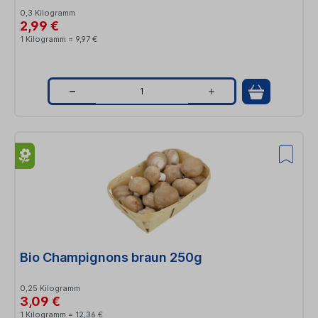
0,3 Kilogramm
2,99 €
1 Kilogramm = 9,97 €
Q
u
a
n
t
i
t
Bio Champignons braun 250g
y
0,25 Kilogramm
3,09 €
1 Kilogramm = 12,36 €