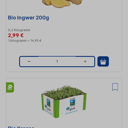
i
t
Bio Ingwer 200g
y
0,2 Kilogramm
2,99 €
1 Kilogramm = 14,95 €
Q
u
a
n
t
i
t