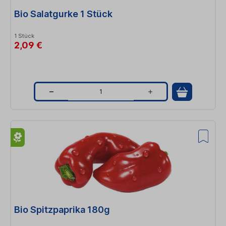
Bio Salatgurke 1 Stück
y
1 Stück
2,09 €
Q
u
a
n
t
i
t
Bio Spitzpaprika 180g
y