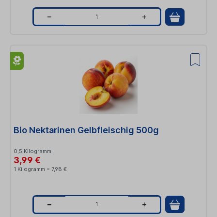
Q
u
a
n
t
i
t
Bio Nektarinen Gelbfleischig 500g
y
0,5 Kilogramm
3,99 €
1 Kilogramm = 7,98 €
Q