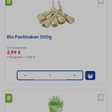
n
t
i
t
Bio Pastinaken 500g
y
0,5 Kilogramm
2,99 €
1 Kilogramm = 5,98 €
Q
u
a
n
t