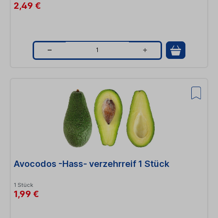
2,49 €
Q
u
a
n
t
i
t
Avocodos -Hass- verzehrreif 1 Stück
y
1 Stück
1,99 €