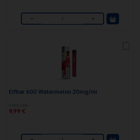
Q
u
a
n
t
i
t
Elfbar 600 Watermelon 20mg/ml
y
0,002 Liter
9,99 €