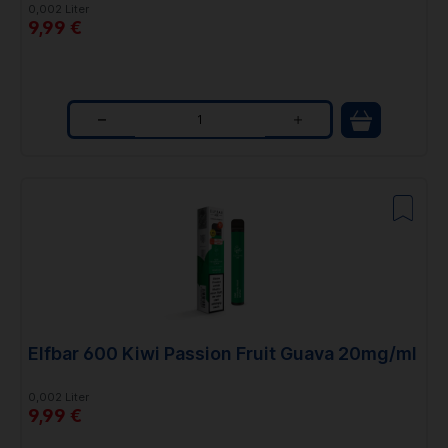
0,002 Liter
9,99 €
Q
u
a
n
t
i
t
Elfbar 600 Kiwi Passion Fruit Guava 20mg/ml
y
0,002 Liter
9,99 €