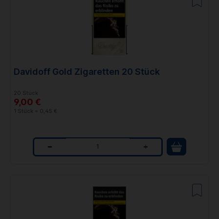
n
t
i
t
Davidoff Gold Zigaretten 20 Stück
y
20 Stück
9,00 €
1 Stück = 0,45 €
Q
u
a
n
t