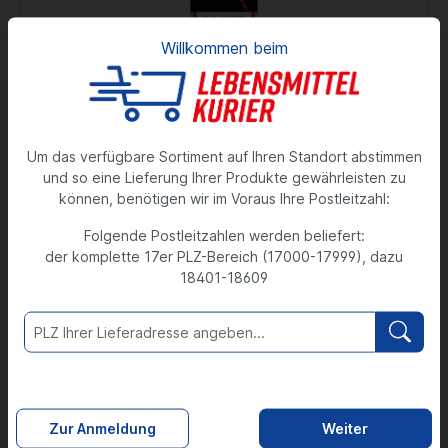
i
Willkommen beim
t
Altersverifizierung
Duett Zigaretten 20 Stück
y
Das Angebot unseres Onlineshops richtet
20 Stück
sich zum Teil an Personen, die mindestens 18
9,30 €
Um das verfügbare Sortiment auf Ihren Standort abstimmen
Jahre alt sind.
1 Stück = 0,46 €
und so eine Lieferung Ihrer Produkte gewährleisten zu
In diesem Fall bestätigen Sie bitte Ihr Alter,
können, benötigen wir im Voraus Ihre Postleitzahl:
um fortzufahren.
Folgende Postleitzahlen werden beliefert:
Q
der komplette 17er PLZ-Bereich (17000-17999), dazu
Hiermit bestätige ich, dass ich mindestens 18
18401-18609
u
Jahre alt bin.
a
n
Bestätigen
Abbrechen
t
i
Zur Anmeldung
Weiter
t