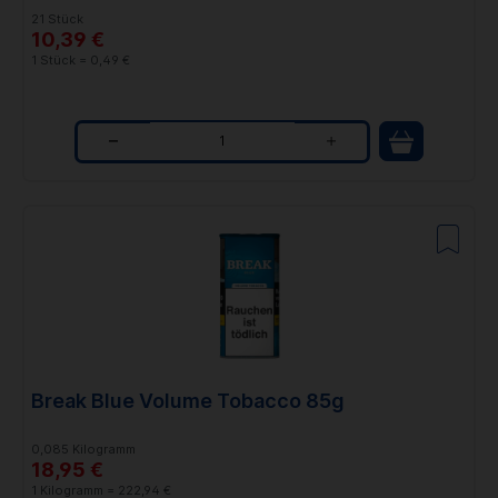
21 Stück
10,39 €
1 Stück = 0,49 €
Q
u
a
n
t
i
t
Break Blue Volume Tobacco 85g
y
0,085 Kilogramm
18,95 €
1 Kilogramm = 222,94 €