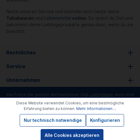
Nutze unseren Service und bestelle noch heute deine
Tabakwaren
und
Lebensmittel
online
. So sparst du Zeit und
bekommst deine Lieblingsprodukte genau dann, wenn du sie
brauchst.
Rechtliches
Service
Unternehmen
Alle Preise inkl. gesetzl. Mehrwertsteuer zzgl.
Liefergebiet
, wenn nicht
anders angegeben.
Diese Website verwendet Cookies, um eine bestmögliche
Bioartikel im Bio-Kontrollverfahren bei der ABCERT AG DE-ÖKO-006
Erfahrung bieten zu können.
Mehr Informationen ...
Nur technisch notwendige
Konfigurieren
Alle Cookies akzeptieren