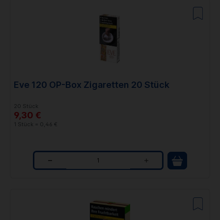
a
n
t
i
t
Eve 120 OP-Box Zigaretten 20 Stück
y
20 Stück
9,30 €
1 Stück = 0,46 €
Q
u
a
n