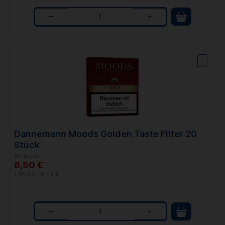
Q
u
a
n
t
i
t
Dannemann Moods Golden Taste Filter 20
y
Stück
20 Stück
8,50 €
1 Stück = 0,42 €
Q