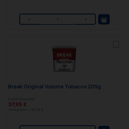
Q
u
a
n
t
i
t
Break Original Volume Tobacco 205g
y
0,205 Kilogramm
37,95 €
1 Kilogramm = 185,12 €