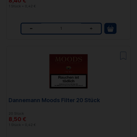
8,40 €
1 Stück = 0,42 €
Q
u
a
n
t
i
t
Dannemann Moods Filter 20 Stück
y
20 Stück
8,50 €
1 Stück = 0,42 €