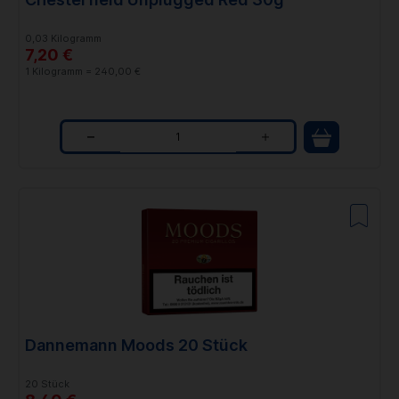
y
0,03 Kilogramm
7,20 €
1 Kilogramm = 240,00 €
Q
u
a
n
t
i
t
Dannemann Moods 20 Stück
y
20 Stück