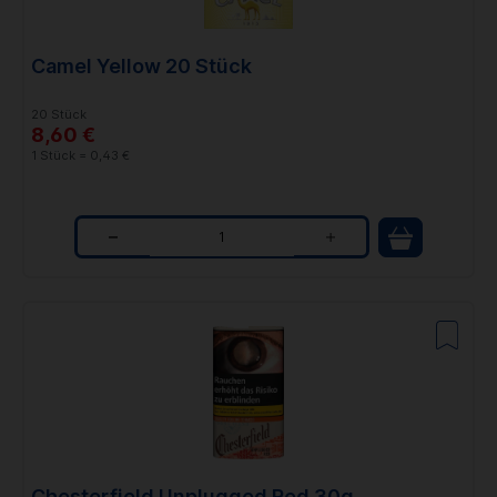
i
t
Camel Yellow 20 Stück
y
20 Stück
8,60 €
1 Stück = 0,43 €
Q
u
a
n
t
i
t
Chesterfield Unplugged Red 30g