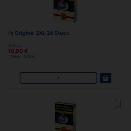
t
i
t
f6 Original 2XL 26 Stück
y
26 Stück
10,00 €
1 Stück = 0,38 €
Q
u
a
n
t
i