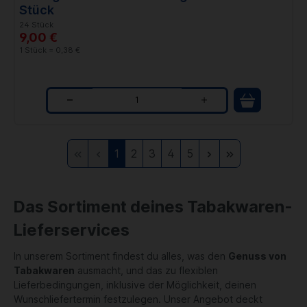
Stück
24 Stück
9,00 €
1 Stück = 0,38 €
Q
u
Zur
Zurück
Weiter
Zur
1
2
3
4
5
a
ersten
letzten
n
Seite
Seite
t
Das Sortiment deines Tabakwaren-
i
Lieferservices
t
In unserem Sortiment findest du alles, was den
Genuss von
y
Tabakwaren
ausmacht, und das zu flexiblen
Lieferbedingungen, inklusive der Möglichkeit, deinen
Wunschliefertermin festzulegen. Unser Angebot deckt