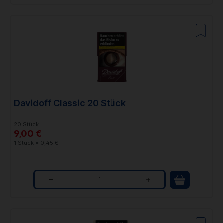
u
a
n
t
i
t
Davidoff Classic 20 Stück
y
20 Stück
9,00 €
1 Stück = 0,45 €
Q
u
a