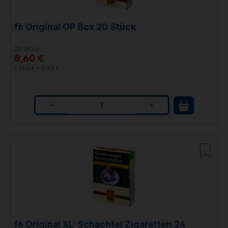
t
f6 Original OP Box 20 Stück
y
20 Stück
8,60 €
1 Stück = 0,43 €
Q
u
a
n
t
i
t
f6 Original XL-Schachtel Zigaretten 24
y