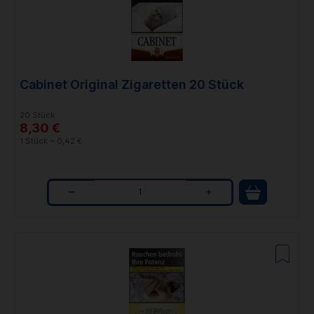
t
i
t
Cabinet Original Zigaretten 20 Stück
y
20 Stück
8,30 €
1 Stück = 0,42 €
Q
u
a
n
t