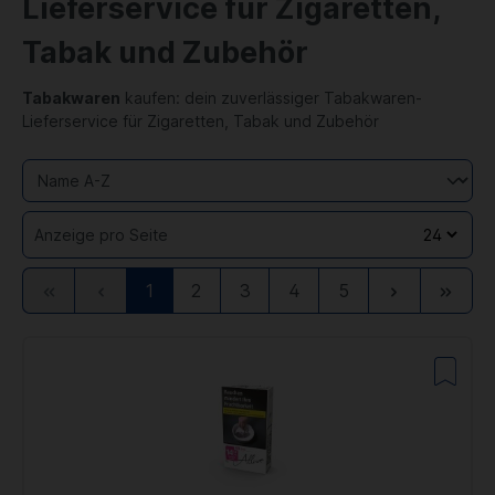
Lieferservice für Zigaretten,
Tabak und Zubehör
Tabakwaren
kaufen: dein zuverlässiger Tabakwaren-
Lieferservice für Zigaretten, Tabak und Zubehör
Anzeige pro Seite
Zur
Zurück
Weiter
Zur
1
2
3
4
5
ersten
letzten
Seite
Seite