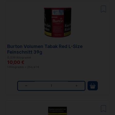
a
n
t
i
t
Burton Volumen Tabak Red L-Size
y
Feinschnitt 39g
0,039 Kilogramm
10,00 €
1 Kilogramm = 256,41 €
Q
u
a
n