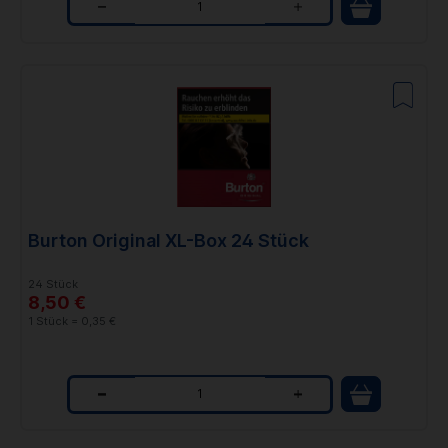
Q
u
a
n
t
i
t
Burton Original XL-Box 24 Stück
y
24 Stück
8,50 €
1 Stück = 0,35 €
Q
u