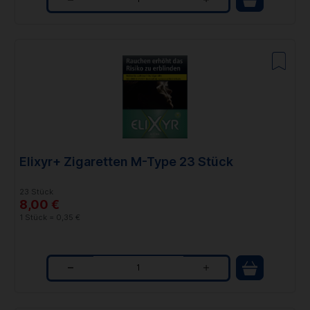
Q
u
a
n
t
i
t
Elixyr+ Zigaretten M-Type 23 Stück
y
23 Stück
8,00 €
1 Stück = 0,35 €
Q
u