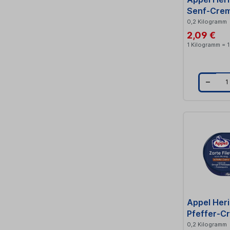
Senf-Cre
0,2 Kilogramm
2,09 €
1 Kilogramm = 
t
i
t
Appel Heri
Pfeffer-C
0,2 Kilogramm