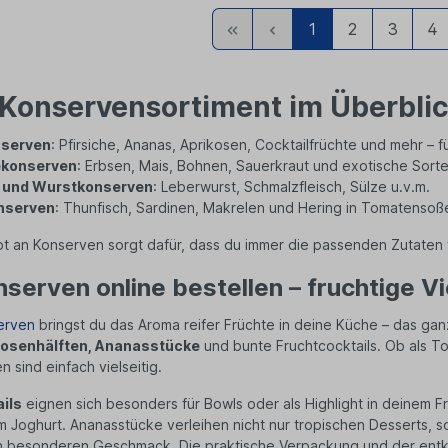
Zur
Zurück
1
2
3
4
a
a
ersten
n
n
Seite
t
Konservensortiment im Überbli
i
serven
: Pfirsiche, Ananas, Aprikosen, Cocktailfrüchte und mehr – 
t
konserven
: Erbsen, Mais, Bohnen, Sauerkraut und exotische Sor
- und Wurstkonserven
: Leberwurst, Schmalzfleisch, Sülze u.v.m.
y
y
nserven
: Thunfisch, Sardinen, Makrelen und Hering in Tomatensoß
 an Konserven sorgt dafür, dass du immer die passenden Zutaten f
serven online bestellen – fruchtige Vie
erven
bringst du das Aroma reifer Früchte in deine Küche – das ga
ikosenhälften, Ananasstücke
und bunte Fruchtcocktails. Ob als To
 sind einfach vielseitig.
ils
eignen sich besonders für Bowls oder als Highlight in deinem Fr
m Joghurt. Ananasstücke verleihen nicht nur tropischen Desserts, 
 besonderen Geschmack. Die praktische Verpackung und der entker