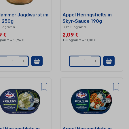
lammer Jagdwurst im
Appel Heringsfielts in
s 250g
Skyr-Sauce 190g
Kilogramm
0,19 Kilogramm
9 €
2,09 €
ogramm = 15,96 €
1 Kilogramm = 11,00 €
Q
Q
u
u
a
a
n
n
t
t
i
i
t
t
l Heringsfilets in
Appel Heringsfilets in