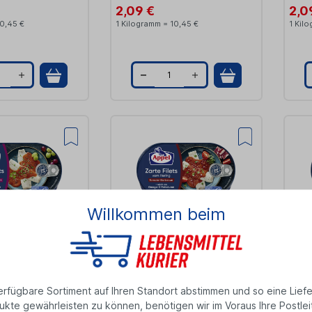
2,09 €
2,0
10,45 €
1 Kilogramm = 10,45 €
1 Kil
Q
Q
u
u
a
a
n
n
t
i
Willkommen beim
t
ngsfilets
Appel Heringsfilets
Appe
y
y
rgunder Art
Tomate-Barbecue 200g
Tom
0,2 Kilogramm
0,2 K
2,09 €
2,0
rfügbare Sortiment auf Ihren Standort abstimmen und so eine Liefe
10,45 €
1 Kilogramm = 10,45 €
1 Kil
ukte gewährleisten zu können, benötigen wir im Voraus Ihre Postleit