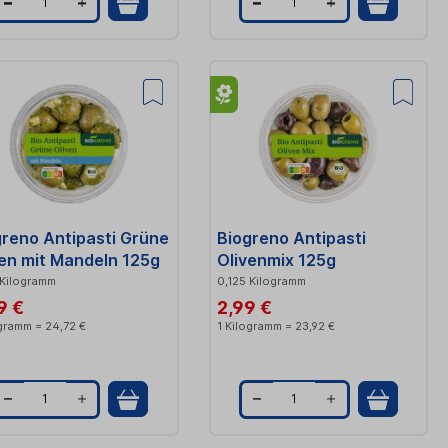
Q
Q
u
u
a
a
n
n
t
t
i
i
t
t
greno Antipasti Grüne
Biogreno Antipasti
y
y
ven mit Mandeln 125g
Olivenmix 125g
 Kilogramm
0,125 Kilogramm
9 €
2,99 €
ogramm = 24,72 €
1 Kilogramm = 23,92 €
Q
Q
u
u