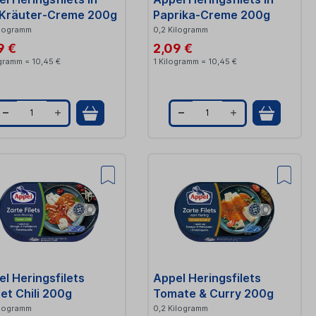
y
y
l-Kräuter-Creme 200g
Paprika-Creme 200g
ilogramm
0,2 Kilogramm
9 €
2,09 €
ogramm = 10,45 €
1 Kilogramm = 10,45 €
Q
Q
u
u
a
a
n
n
t
t
i
i
t
t
l Heringsfilets
Appel Heringsfilets
y
y
et Chili 200g
Tomate & Curry 200g
ilogramm
0,2 Kilogramm