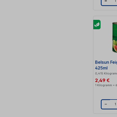
t
i
t
Belsun Fe
425ml
0,415 Kilogra
2,49 €
1 Kilogramm = 