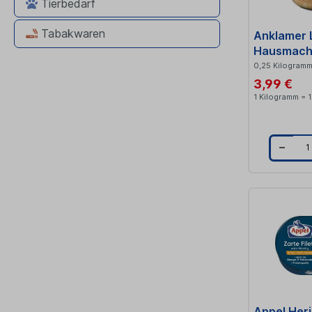
Tierbedarf
Tabakwaren
Anklamer 
Hausmach
0,25 Kilogram
3,99 €
1 Kilogramm = 1
t
i
t
Appel Heri