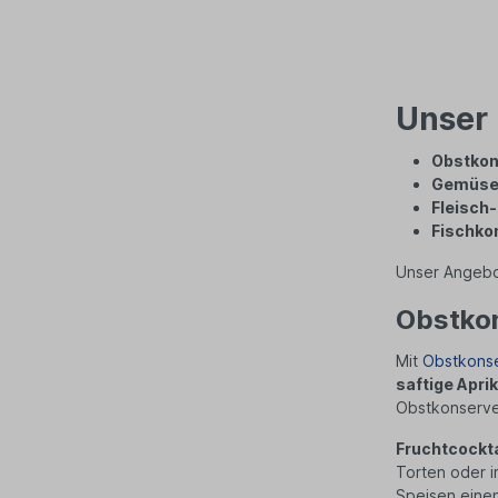
t
Unser 
i
Obstkon
t
Gemüse
Fleisch
Fischko
Unser Angebot
Obstkon
Mit
Obstkons
saftige Apr
Obstkonserven
Fruchtcockta
Torten oder i
Speisen einen