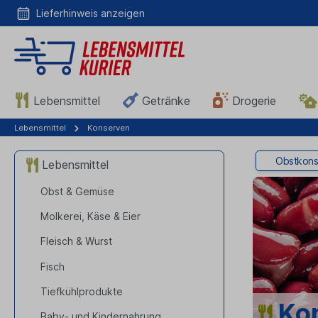
Lieferhinweis anzeigen
Lieferhinweis
anzeigen
Lebensmittel
Getränke
Drogerie
Lebensmittel
Konserven
Obstkons
Lebensmittel
Obst & Gemüse
Molkerei, Käse & Eier
Fleisch & Wurst
Fisch
Tiefkühlprodukte
Ko
Baby- und Kindernahrung