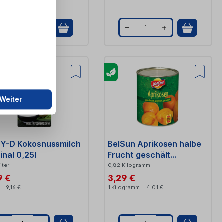
9
Q
Q
u
u
a
a
n
n
t
t
Weiter
i
i
t
t
Y-D Kokosnussmilch
BelSun Aprikosen halbe
y
y
inal 0,25l
Frucht geschält
gezuckert 850ml
Liter
0,82 Kilogramm
9 €
3,29 €
r = 9,16 €
1 Kilogramm = 4,01 €