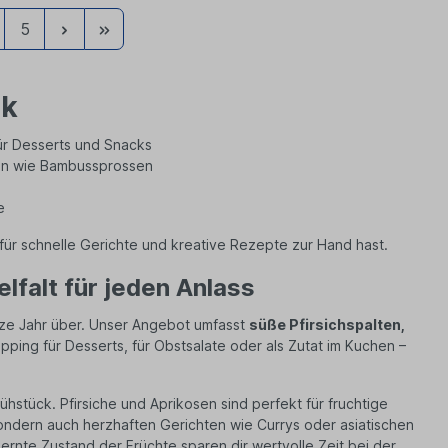
Weiter
Zur
5
a
a
letzten
n
n
Seite
t
t
ck
i
i
für Desserts und Snacks
t
t
ten wie Bambussprossen
y
y
e
ür schnelle Gerichte und kreative Rezepte zur Hand hast.
lfalt für jeden Anlass
nze Jahr über. Unser Angebot umfasst
süße Pfirsichspalten,
pping für Desserts, für Obstsalate oder als Zutat im Kuchen –
ühstück. Pfirsiche und Aprikosen sind perfekt für fruchtige
sondern auch herzhaften Gerichten wie Currys oder asiatischen
nte Zustand der Früchte sparen dir wertvolle Zeit bei der