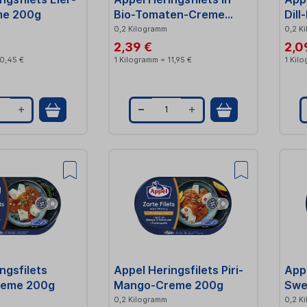
y
y
me 200g
Bio-Tomaten-Creme
Dil
200g
0,2 Kilogramm
0,2 K
2,39 €
2,0
10,45 €
1 Kilogramm = 11,95 €
1 Kil
Q
Q
u
u
a
a
n
n
t
i
t
ngsfilets
Appel Heringsfilets Piri-
Appe
y
y
reme 200g
Mango-Creme 200g
Swe
0,2 Kilogramm
0,2 K