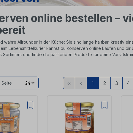
rven online bestellen – v
bereit
d wahre Allrounder in der Küche: Sie sind lange haltbar, kreativ ei
beim Lebensmittelkurier kannst du Konserven online kaufen und dir
s Sortiment und finde die passenden Produkte für deine Vorratsk
Zur
Zurück
1
2
3
4
 Seite
ersten
Seite