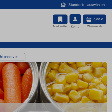
Standort:
auswählen
0,00 €
Merkzettel
Warenkorb
Konto
chkonserven