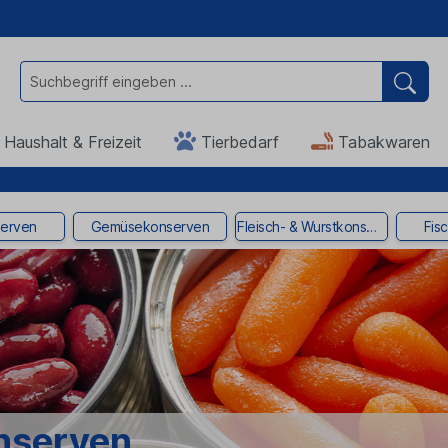
Haushalt & Freizeit
Tierbedarf
Tabakwaren
erven
Gemüsekonserven
Fleisch- & Wurstkonserven
Fis
nserven