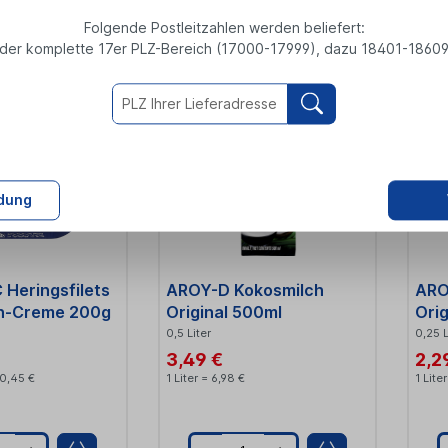
Folgende Postleitzahlen werden beliefert:
der komplette 17er PLZ-Bereich (17000-17999), dazu 18401-1860
Q
Q
u
u
a
a
n
n
t
dung
i
t
 Heringsfilets
AROY-D Kokosmilch
ARO
y
y
n-Creme 200g
Original 500ml
Orig
0,5 Liter
0,25 
3,49 €
2,2
10,45 €
1 Liter = 6,98 €
1 Lite