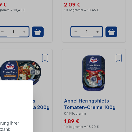
9 €
2,09 €
ogramm = 10,45 €
1 Kilogramm = 10,45 €
Q
Q
u
u
a
a
n
n
t
t
i
i
t
t
l Heringsfilets
Appel Heringsfilets
y
y
ate-Mozzarella 200g
Tomaten-Creme 100g
ilogramm
0,1 Kilogramm
9 €
1,89 €
rung Ihrer
ogramm = 10,45 €
1 Kilogramm = 18,90 €
zahl: