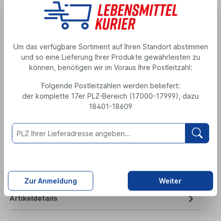
WARSTEINER ALKOHOLFREI 6 x 0,33L
Produktnummer: 007985
Alkoholgehalt: 0.4 %
Um das verfügbare Sortiment auf Ihren Standort abstimmen
und so eine Lieferung Ihrer Produkte gewährleisten zu
MEHRWEGPFAND
können, benötigen wir im Voraus Ihre Postleitzahl:
Alkoholfreies Bier
4,99 €
Folgende Postleitzahlen werden beliefert:
der komplette 17er PLZ-Bereich (17000-17999), dazu
1,98 Liter
( 1 Liter = 2,52 € )
18401-18609
zzgl. 0,48 € Pfand
inkl. MwSt., zzgl. Versand
Zutaten
Nährwerte
Zur Anmeldung
Weiter
Artikeldetails