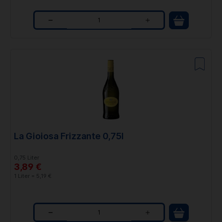
Q
u
a
n
t
i
t
La Gioiosa Frizzante 0,75l
y
0,75 Liter
3,89 €
1 Liter = 5,19 €
Q