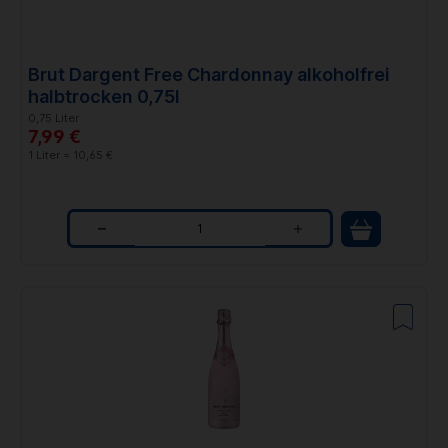
i
t
Brut Dargent Free Chardonnay alkoholfrei
y
halbtrocken 0,75l
0,75 Liter
7,99 €
1 Liter = 10,65 €
Q
u
a
n
t
i
t