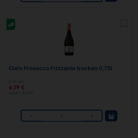
Q
u
a
n
t
i
t
Cielo Prosecco Frizzante trocken 0,75l
y
0,75 Liter
6,19 €
1 Liter = 8,25 €
Q
u