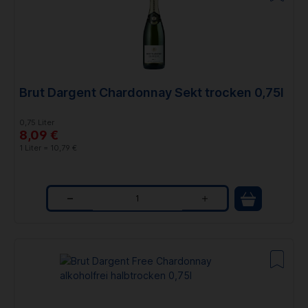
n
t
i
t
Brut Dargent Chardonnay Sekt trocken 0,75l
y
0,75 Liter
8,09 €
1 Liter = 10,79 €
Q
u
a
n
t