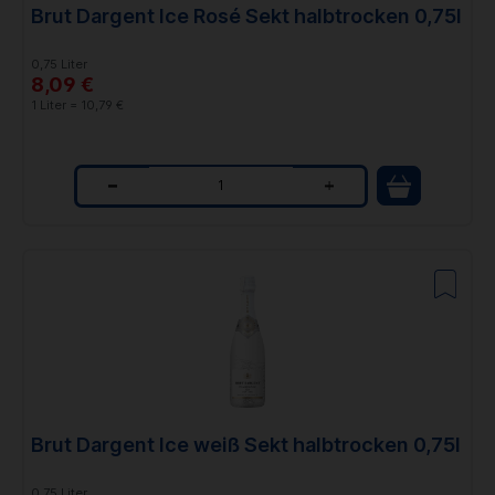
Brut Dargent Ice Rosé Sekt halbtrocken 0,75l
y
0,75 Liter
8,09 €
1 Liter = 10,79 €
Q
u
a
n
t
i
t
Brut Dargent Ice weiß Sekt halbtrocken 0,75l
y
0,75 Liter