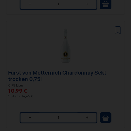
Q
u
a
n
t
i
t
Fürst von Metternich Chardonnay Sekt
y
trocken 0,75l
0,75 Liter
10,99 €
1 Liter = 14,65 €
Q