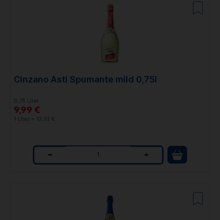
a
n
t
i
t
Cinzano Asti Spumante mild 0,75l
y
0,75 Liter
9,99 €
1 Liter = 13,32 €
Q
u
a
n