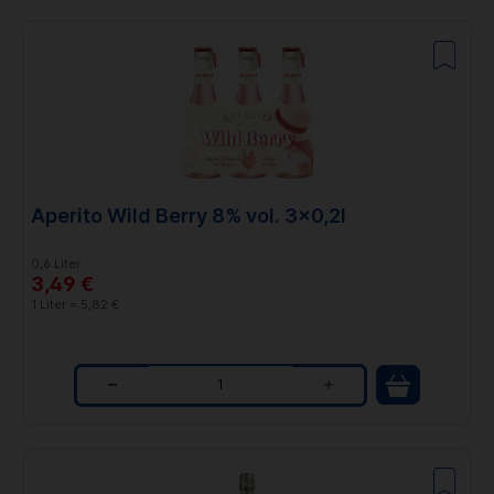
u
a
n
t
i
t
Aperito Wild Berry 8% vol. 3x0,2l
y
0,6 Liter
3,49 €
1 Liter = 5,82 €
Q
u
a