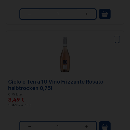
Q
u
a
n
t
i
t
Cielo e Terra 10 Vino Frizzante Rosato
y
halbtrocken 0,75l
0,75 Liter
3,49 €
1 Liter = 4,65 €