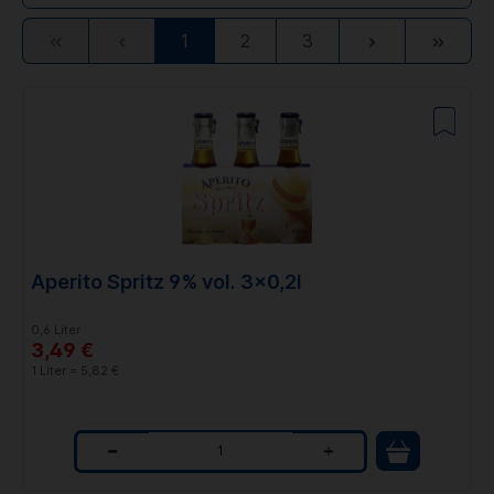
Zur
Zurück
Weiter
Zur
1
2
3
ersten
letzten
Seite
Seite
Aperito Spritz 9% vol. 3x0,2l
0,6 Liter
3,49 €
1 Liter = 5,82 €
Q