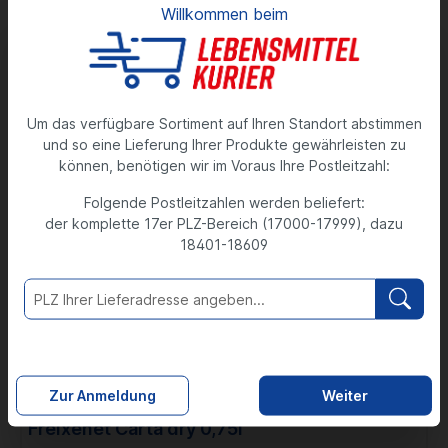
Willkommen beim
t
Altersverifizierung
Cremant de Loire Villaret Rose trocken 0,75l
y
Das Angebot unseres Onlineshops richtet
0,75 Liter
8,89 €
sich zum Teil an Personen, die mindestens 18
Um das verfügbare Sortiment auf Ihren Standort abstimmen
1 Liter = 11,85 €
Jahre alt sind.
und so eine Lieferung Ihrer Produkte gewährleisten zu
In diesem Fall bestätigen Sie bitte Ihr Alter,
können, benötigen wir im Voraus Ihre Postleitzahl:
um fortzufahren.
Folgende Postleitzahlen werden beliefert:
Q
der komplette 17er PLZ-Bereich (17000-17999), dazu
Hiermit bestätige ich, dass ich mindestens 18
u
18401-18609
Jahre alt bin.
a
n
t
Bestätigen
Abbrechen
i
Zur Anmeldung
Weiter
t
Freixenet Carta dry 0,75l
y