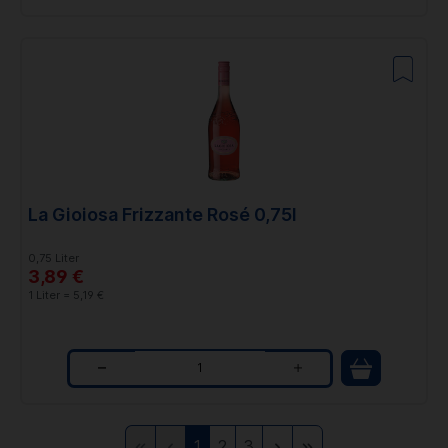
u
a
n
t
i
t
La Gioiosa Frizzante Rosé 0,75l
y
0,75 Liter
3,89 €
1 Liter = 5,19 €
Q
u
Zur
Zurück
Weiter
Zur
1
2
3
a