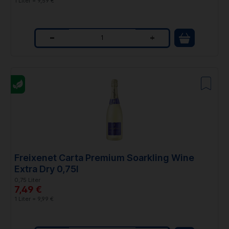
1 Liter = 9,59 €
Q
u
a
n
t
i
t
Freixenet Carta Premium Soarkling Wine
y
Extra Dry 0,75l
0,75 Liter
7,49 €
1 Liter = 9,99 €