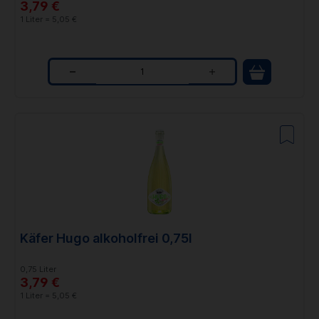
3,79 €
1 Liter = 5,05 €
Q
u
a
n
t
i
t
Käfer Hugo alkoholfrei 0,75l
y
0,75 Liter
3,79 €
1 Liter = 5,05 €