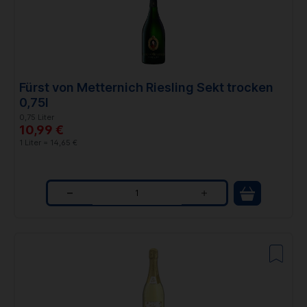
n
t
i
t
Fürst von Metternich Riesling Sekt trocken
y
0,75l
0,75 Liter
10,99 €
1 Liter = 14,65 €
Q
u
a
n
t