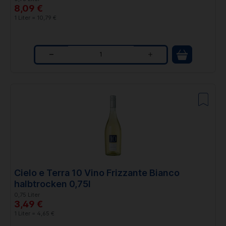
8,09 €
1 Liter = 10,79 €
Q
u
a
n
t
i
t
Cielo e Terra 10 Vino Frizzante Bianco
y
halbtrocken 0,75l
0,75 Liter
3,49 €
1 Liter = 4,65 €