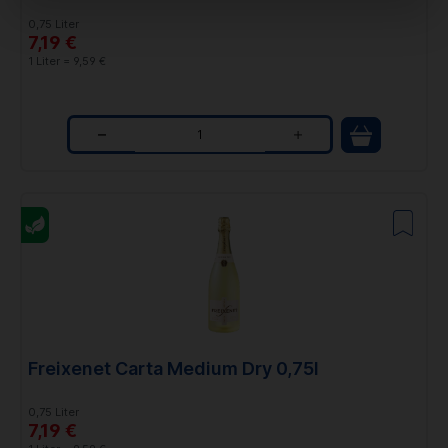
0,75 Liter
7,19 €
1 Liter = 9,59 €
Q
u
a
n
t
i
t
Freixenet Carta Medium Dry 0,75l
y
0,75 Liter
7,19 €