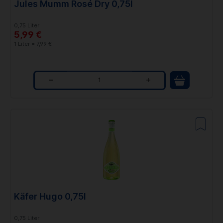
Jules Mumm Rosé Dry 0,75l
y
0,75 Liter
5,99 €
1 Liter = 7,99 €
Q
u
a
n
t
i
t
Käfer Hugo 0,75l
y
0,75 Liter