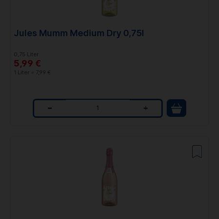
i
t
Jules Mumm Medium Dry 0,75l
y
0,75 Liter
5,99 €
1 Liter = 7,99 €
Q
u
a
n
t
i
t