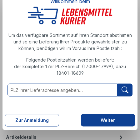
Willkommen beim
Radeberger Pilsener Alkoholfrei 20/0,5l
Produktnummer: 556929
MEHRWEGPFAND
Alkoholfreies Bier
Um das verfügbare Sortiment auf Ihren Standort abstimmen
22,69 €
und so eine Lieferung Ihrer Produkte gewährleisten zu
können, benötigen wir im Voraus Ihre Postleitzahl:
10 Liter
( 1 Liter = 2,27 € )
Folgende Postleitzahlen werden beliefert:
zzgl. 3,10 € Pfand
inkl. MwSt., zzgl. Versand
der komplette 17er PLZ-Bereich (17000-17999), dazu
18401-18609
M
e
n
g
e
Zutaten
Zur Anmeldung
Weiter
Nährwerte
Artikeldetails