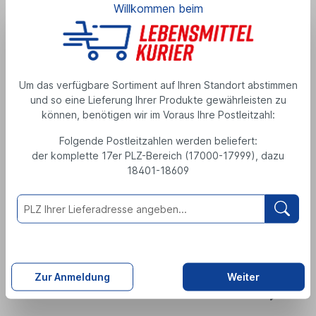
Willkommen beim
Jever Fun 6/0,33l
Produktnummer: 092999
Alkoholgehalt: 0.5 %
MEHRWEGPFAND
Um das verfügbare Sortiment auf Ihren Standort abstimmen
und so eine Lieferung Ihrer Produkte gewährleisten zu
Alkoholfreies Bier
können, benötigen wir im Voraus Ihre Postleitzahl:
5,49 €
Folgende Postleitzahlen werden beliefert:
1,98 Liter
( 1 Liter = 2,77 € )
der komplette 17er PLZ-Bereich (17000-17999), dazu
zzgl. 0,48 € Pfand
18401-18609
inkl. MwSt., zzgl. Versand
M
e
n
g
e
Zutaten
Zur Anmeldung
Weiter
Nährwerte