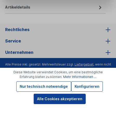
Artikeldetails
Rechtliches
Service
Unternehmen
Alle Preise inkl. gesetzl. Mehrwertsteuer zzgl.
Liefergebiet
, wenn nicht
anders angegeben.
Diese Website verwendet Cookies, um eine bestmögliche
Bioartikel im Bio-Kontrollverfahren bei der ABCERT AG DE-ÖKO-006
Erfahrung bieten zu können.
Mehr Informationen ...
Nur technisch notwendige
Konfigurieren
Alle Cookies akzeptieren