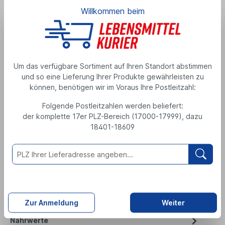
Willkommen beim
Erdinger Alkoholfrei 6/0,33l
Produktnummer: 297513
Alkoholgehalt: 0.4 %
MEHRWEGPFAND
Um das verfügbare Sortiment auf Ihren Standort abstimmen
Alkoholfreies Schankbier mit feiner Hefe
und so eine Lieferung Ihrer Produkte gewährleisten zu
6,29 €
können, benötigen wir im Voraus Ihre Postleitzahl:
Folgende Postleitzahlen werden beliefert:
1,98 Liter
( 1 Liter = 3,18 € )
der komplette 17er PLZ-Bereich (17000-17999), dazu
zzgl. 0,48 € Pfand
inkl. MwSt., zzgl. Versand
18401-18609
M
e
n
g
e
Zutaten
Zur Anmeldung
Weiter
Nährwerte