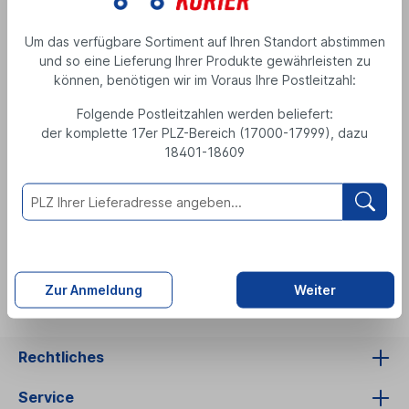
Aeroxon Kleidermotten-Falle 2 Stück
Um das verfügbare Sortiment auf Ihren Standort abstimmen
Produktnummer: 075261
und so eine Lieferung Ihrer Produkte gewährleisten zu
können, benötigen wir im Voraus Ihre Postleitzahl:
4,99 €
Folgende Postleitzahlen werden beliefert:
2 Stück
( 1 Stück = 2,50 € )
der komplette 17er PLZ-Bereich (17000-17999), dazu
inkl. MwSt., zzgl. Versand
18401-18609
M
e
n
g
e
Artikeldetails
Zur Anmeldung
Weiter
Rechtliches
Service