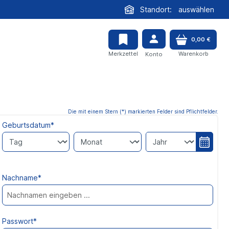
Standort:
auswählen
0,00 €
Merkzettel
Warenkorb
Konto
Die mit einem Stern (*) markierten Felder sind Pflichtfelder.
Geburtsdatum*
J
a
h
Nachname*
r
e
s
k
Passwort*
a