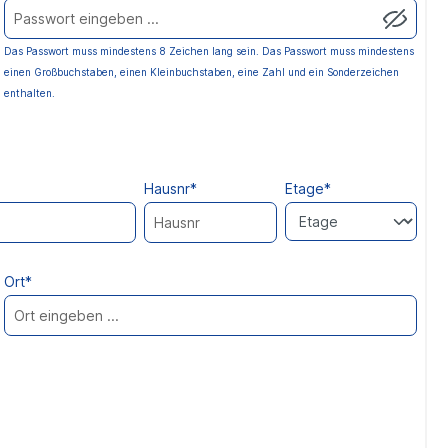
l
e
n
Das Passwort muss mindestens 8 Zeichen lang sein.
Das Passwort muss mindestens
d
einen Großbuchstaben, einen Kleinbuchstaben, eine Zahl und ein Sonderzeichen
a
enthalten.
r
Hausnr*
Etage*
Ort*